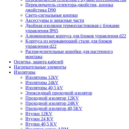
Переключатель селектора-джойстик, кнопка
джойстика D90
Свето-сигнальные кнопки
Аксессуары и запасные части
Двойная изоляция термопластиковая с блоками
управления IP65
Алюминиевые корпуса для блоков управления d22
Kорпуса из нержавеющий стали для блоков
управления d22
Распределительные коробки для настенного
монтажа
Оплетка, защита кабелей
Нагревательные элементы
Изоляторы
Изоляторы 12kV
Изоляторы 24kV
Изоляторы 40,5 kV
Эпоксидный проходной изолятор
Проходной изолятор 12KV
Проходной изолятор 24KV
Проходной изолятор 40,5KV
Втулки 12KV
Втулки 24 KV
Втулки 40,5 KV